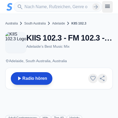
Zum Hauptinhalt springen
Sender suchen
menu
search
arrow_forward
chevron_right
chevron_right
chevron_right
Australia
South Australia
Adelaide
KIIS 102.3
KIIS 102.3 - FM 102.3 - Adelaide, SA
Adelaide's Best Music Mix
place
Adelaide, South Australia, Australia
play_arrow
favorite
share
Radio hören