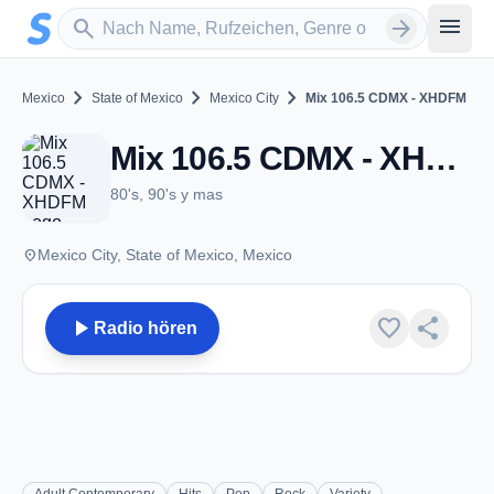
Zum Hauptinhalt springen
Sender suchen
menu
search
arrow_forward
chevron_right
chevron_right
chevron_right
Mexico
State of Mexico
Mexico City
Mix 106.5 CDMX - XHDFM
Mix 106.5 CDMX - XHDFM - FM 106.5 - Mexico City
80's, 90's y mas
place
Mexico City, State of Mexico, Mexico
play_arrow
favorite
share
Radio hören