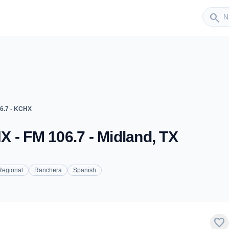
Sender
search
6.7 - KCHX
 - FM 106.7 - Midland, TX
Regional
Ranchera
Spanish
favorite