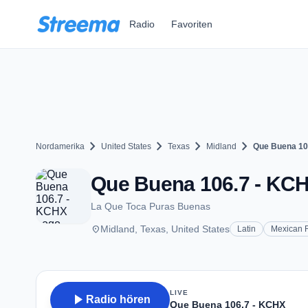
Zum Hauptinhalt springen
Radio
Favoriten
chevron_right
chevron_right
chevron_right
chevron_right
Nordamerika
United States
Texas
Midland
Que Buena 10
Que Buena 106.7 - KCHX
La Que Toca Puras Buenas
place
Midland, Texas, United States
Latin
Mexican 
LIVE
play_arrow
Radio hören
Que Buena 106.7 - KCHX