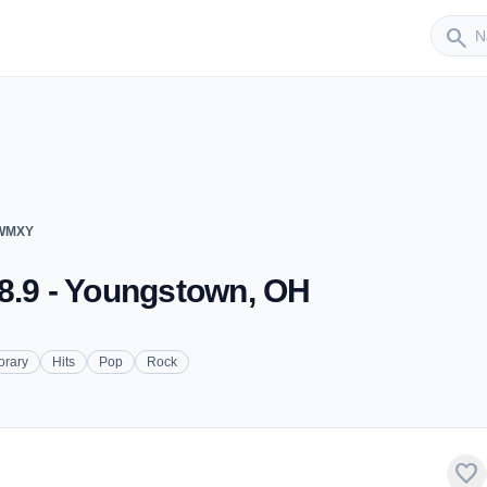
Sender
search
 WMXY
8.9 - Youngstown, OH
orary
Hits
Pop
Rock
favorite