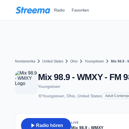
Zum Hauptinhalt springen
Radio
Favoriten
chevron_right
chevron_right
chevron_right
chevron_right
Nordamerika
United States
Ohio
Youngstown
Mix 98.9 -
Mix 98.9 - WMXY - FM 9
Youngstown
place
Youngstown, Ohio, United States
Adult Contemp
LIVE
play_arrow
Radio hören
Mix 98.9 - WMXY