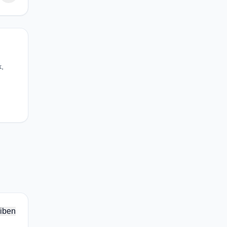
k,
iben