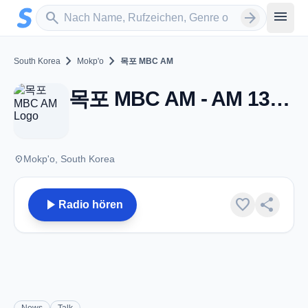
Zum Hauptinhalt springen
Sender suchen
menu
search
arrow_forward
chevron_right
chevron_right
South Korea
Mokp'o
목포 MBC AM
목포 MBC AM - AM 1386 - Mokp'o
place
Mokp'o, South Korea
play_arrow
favorite
share
Radio hören