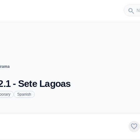
Sender
search
irama
.1 - Sete Lagoas
porary
Spanish
favorite