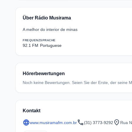
Über Rádio Musirama
A melhor do interior de minas
FREQUENZ
SPRACHE
92.1 FM
Portuguese
Hörerbewertungen
Noch keine Bewertungen. Seien Sie der Erste, der seine Me
Kontakt
language
call
location_on
www.musiramafm.com.br
(31) 3773-9292
Rua N