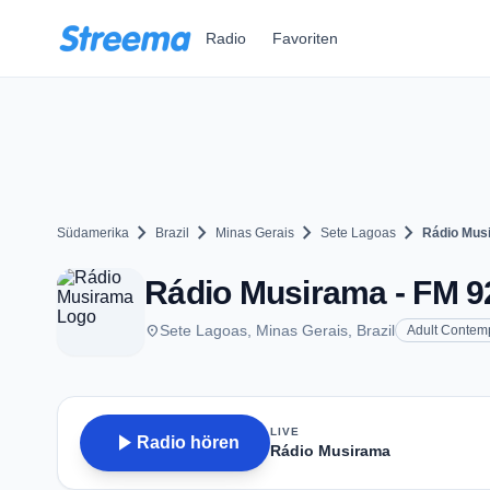
Zum Hauptinhalt springen
Radio
Favoriten
chevron_right
chevron_right
chevron_right
chevron_right
Südamerika
Brazil
Minas Gerais
Sete Lagoas
Rádio Mus
Rádio Musirama - FM 92
place
Sete Lagoas, Minas Gerais, Brazil
Adult Contem
LIVE
play_arrow
Radio hören
Rádio Musirama