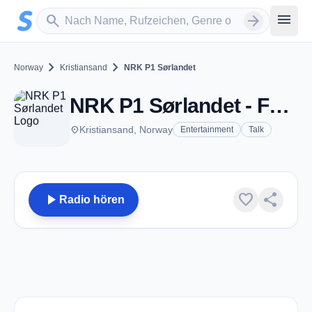
Zum Hauptinhalt springen
Sender suchen
menu
search
arrow_forward
chevron_right
chevron_right
Norway
Kristiansand
NRK P1 Sørlandet
NRK P1 Sørlandet - FM 88.8 - Kristiansand
place
Kristiansand, Norway
Entertainment
Talk
play_arrow
favorite
share
Radio hören