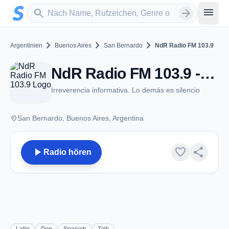
Zum Hauptinhalt springen
Sender suchen
menu
search
arrow_forward
chevron_right
chevron_right
chevron_right
Argentinien
Buenos Aires
San Bernardo
NdR Radio FM 103.9
NdR Radio FM 103.9 - FM 103.9 - San Bernardo
Irreverencia informativa. Lo demás es silencio
place
San Bernardo, Buenos Aires, Argentina
play_arrow
favorite
share
Radio hören