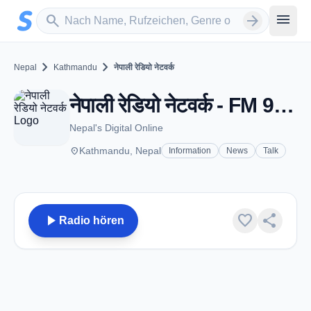
Zum Hauptinhalt springen
Sender suchen
menu
search
arrow_forward
chevron_right
chevron_right
Nepal
Kathmandu
नेपाली रेडियो नेटवर्क
नेपाली रेडियो नेटवर्क - FM 99.1 - Kathmandu
Nepal's Digital Online
place
Kathmandu, Nepal
Information
News
Talk
play_arrow
favorite
share
Radio hören