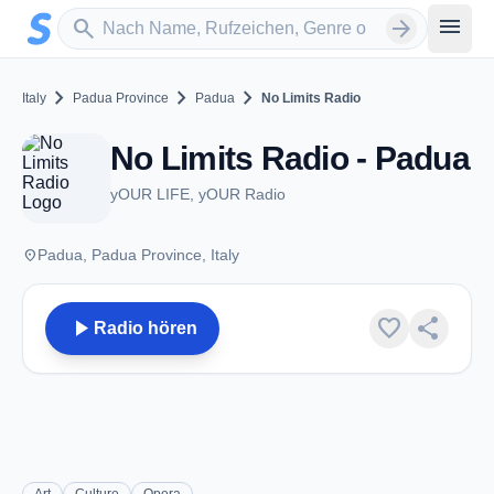
Zum Hauptinhalt springen
Sender suchen
menu
search
arrow_forward
chevron_right
chevron_right
chevron_right
Italy
Padua Province
Padua
No Limits Radio
No Limits Radio - Padua
yOUR LIFE, yOUR Radio
place
Padua, Padua Province, Italy
play_arrow
favorite
share
Radio hören