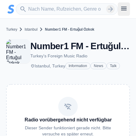
Zum Hauptinhalt springen
Sender suchen
menu
search
arrow_forward
chevron_right
chevron_right
Turkey
Istanbul
Number1 FM - Ertuğul Özkok
Number1 FM - Ertuğul Özkok - Istanbul
Turkey's Foreign Music Radio
place
Istanbul, Turkey
Information
News
Talk
wifi_off
Radio vorübergehend nicht verfügbar
Dieser Sender funktioniert gerade nicht. Bitte
versuche es später erneut.