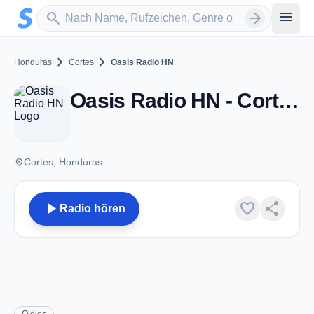
Zum Hauptinhalt springen
Sender suchen
menu
search
arrow_forward
chevron_right
chevron_right
Honduras
Cortes
Oasis Radio HN
Oasis Radio HN - Cortes
place
Cortes, Honduras
play_arrow
favorite
share
Radio hören