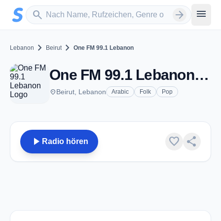
Zum Hauptinhalt springen
Sender suchen
menu
search
arrow_forward
chevron_right
chevron_right
Lebanon
Beirut
One FM 99.1 Lebanon
One FM 99.1 Lebanon - FM 99.1 - Beirut
place
Beirut, Lebanon
Arabic
Folk
Pop
play_arrow
favorite
share
Radio hören