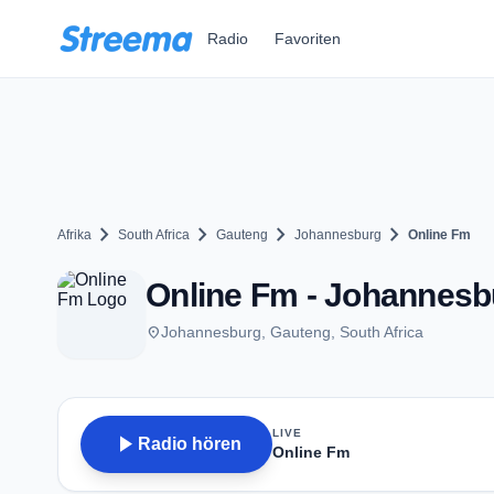
Zum Hauptinhalt springen
Radio
Favoriten
chevron_right
chevron_right
chevron_right
chevron_right
Afrika
South Africa
Gauteng
Johannesburg
Online Fm
Online Fm - Johannesb
place
Johannesburg, Gauteng, South Africa
LIVE
play_arrow
Radio hören
Online Fm