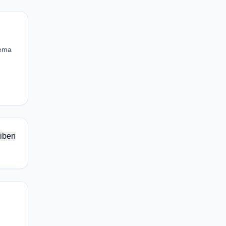
eema
iben