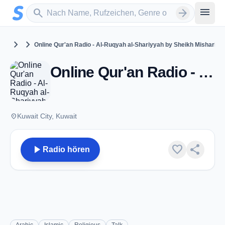
Zum Hauptinhalt springen
Sender suchen
menu
search
arrow_forward
chevron_right
chevron_right
Kuwait
Kuwait City
Online Qur'an Radio - Al-Ruqyah al-Shariyyah by Sheikh Mishari al-
Online Qur'an Radio - Al-Ruqyah al-Shariyyah by Sheikh Mishari al-Ifasi - Kuwait City
place
Kuwait City, Kuwait
play_arrow
favorite
share
Radio hören