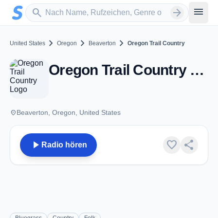
Zum Hauptinhalt springen
Sender suchen
menu
search
arrow_forward
chevron_right
chevron_right
chevron_right
United States
Oregon
Beaverton
Oregon Trail Country
Oregon Trail Country - Beaverton, OR
place
Beaverton, Oregon, United States
play_arrow
favorite
share
Radio hören