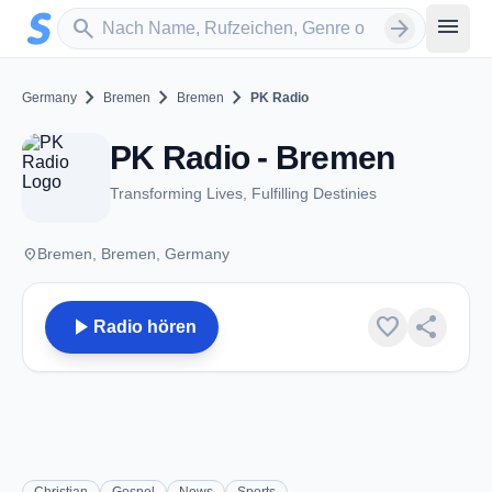
Zum Hauptinhalt springen
Sender suchen
menu
search
arrow_forward
chevron_right
chevron_right
chevron_right
Germany
Bremen
Bremen
PK Radio
PK Radio - Bremen
Transforming Lives, Fulfilling Destinies
place
Bremen, Bremen, Germany
play_arrow
favorite
share
Radio hören