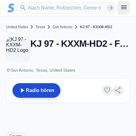
Zum Hauptinhalt springen
Sender suchen
menu
search
arrow_forward
chevron_right
chevron_right
chevron_right
United States
Texas
San Antonio
KJ 97 - KXXM-HD2
KJ 97 - KXXM-HD2 - FM 96.1 - San Antonio, TX
place
San Antonio, Texas, United States
play_arrow
favorite
share
Radio hören