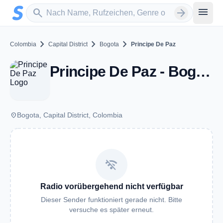
Zum Hauptinhalt springen
Sender suchen
menu
search
arrow_forward
chevron_right
chevron_right
chevron_right
Colombia
Capital District
Bogota
Principe De Paz
Principe De Paz - Bogota
place
Bogota, Capital District, Colombia
wifi_off
Radio vorübergehend nicht verfügbar
Dieser Sender funktioniert gerade nicht. Bitte
versuche es später erneut.