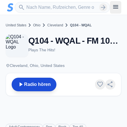
Zum Hauptinhalt springen
Sender suchen
menu
search
arrow_forward
chevron_right
chevron_right
chevron_right
United States
Ohio
Cleveland
Q104 - WQAL
Q104 - WQAL - FM 104.1 - Cleveland, OH
Plays The Hits!
place
Cleveland, Ohio, United States
play_arrow
favorite
share
Radio hören