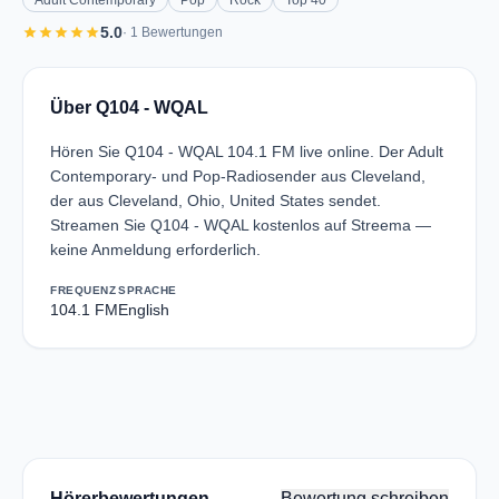
Adult Contemporary
Pop
Rock
Top 40
star
star
star
star
star
5.0
· 1 Bewertungen
Über Q104 - WQAL
Hören Sie Q104 - WQAL 104.1 FM live online. Der Adult
Contemporary- und Pop-Radiosender aus Cleveland,
der aus Cleveland, Ohio, United States sendet.
Streamen Sie Q104 - WQAL kostenlos auf Streema —
keine Anmeldung erforderlich.
FREQUENZ
SPRACHE
104.1 FM
English
Hörerbewertungen
Bewertung schreiben