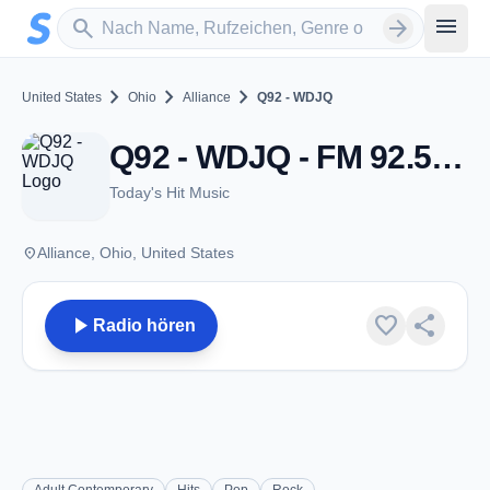
Zum Hauptinhalt springen
Sender suchen
menu
search
arrow_forward
chevron_right
chevron_right
chevron_right
United States
Ohio
Alliance
Q92 - WDJQ
Q92 - WDJQ - FM 92.5 - Alliance, OH
Today's Hit Music
place
Alliance, Ohio, United States
play_arrow
favorite
share
Radio hören