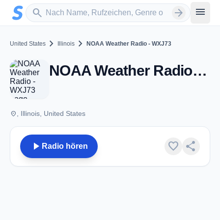
Zum Hauptinhalt springen
Sender suchen
menu
search
arrow_forward
chevron_right
chevron_right
United States
Illinois
NOAA Weather Radio - WXJ73
NOAA Weather Radio - WXJ73 - IL
place
, Illinois, United States
play_arrow
favorite
share
Radio hören