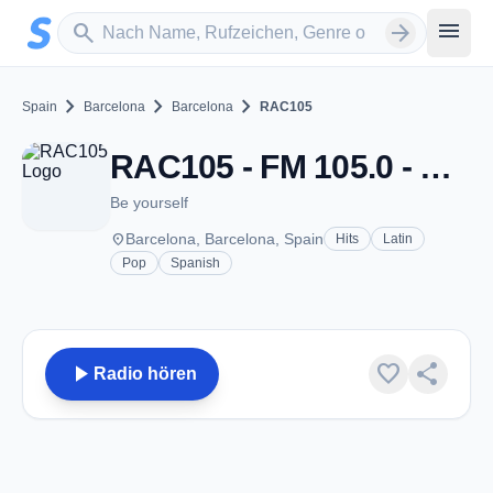
Zum Hauptinhalt springen
Sender suchen
menu
search
arrow_forward
chevron_right
chevron_right
chevron_right
Spain
Barcelona
Barcelona
RAC105
RAC105 - FM 105.0 - Barcelona
Be yourself
place
Barcelona, Barcelona, Spain
Hits
Latin
Pop
Spanish
play_arrow
favorite
share
Radio hören