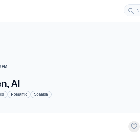
Sender
search
R FM
n, Al
gs
Romantic
Spanish
favorite