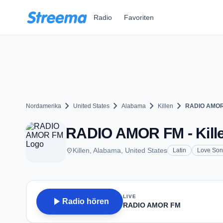
Zum Hauptinhalt springen
Radio
Favoriten
chevron_right
chevron_right
chevron_right
chevron_right
Nordamerika
United States
Alabama
Killen
RADIO AMO
RADIO AMOR FM - Kille
place
Killen, Alabama, United States
Latin
Love Son
LIVE
play_arrow
Radio hören
RADIO AMOR FM