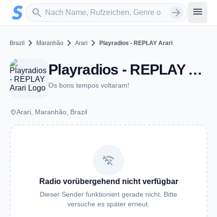
Zum Hauptinhalt springen
Sender suchen
menu
search
arrow_forward
chevron_right
chevron_right
chevron_right
Brazil
Maranhão
Arari
Playradios - REPLAY Arari
Playradios - REPLAY Arari - Arari
Os bons tempos voltaram!
place
Arari, Maranhão, Brazil
wifi_off
Radio vorübergehend nicht verfügbar
Dieser Sender funktioniert gerade nicht. Bitte
versuche es später erneut.