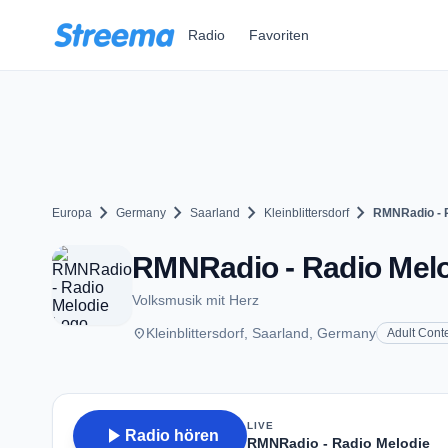
Zum Hauptinhalt springen
Radio
Favoriten
chevron_right
chevron_right
chevron_right
chevron_right
Europa
Germany
Saarland
Kleinblittersdorf
RMNRadio - 
RMNRadio - Radio Melodi
Volksmusik mit Herz
place
Kleinblittersdorf, Saarland, Germany
Adult Cont
LIVE
play_arrow
Radio hören
RMNRadio - Radio Melodie