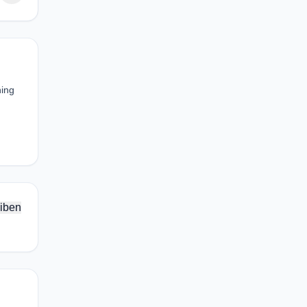
hing
iben