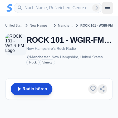
Zum Hauptinhalt springen
Sender suchen
menu
search
arrow_forward
chevron_right
chevron_right
chevron_right
United States
New Hampshire
Manchester
ROCK 101 - WGIR-FM
ROCK 101 - WGIR-FM - FM 101.1 - Manchester, NH
New Hampshire's Rock Radio
place
Manchester, New Hampshire, United States
Rock
Variety
play_arrow
favorite
share
Radio hören