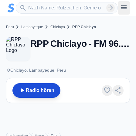
Zum Hauptinhalt springen
Sender suchen
menu
search
arrow_forward
chevron_right
chevron_right
chevron_right
Peru
Lambayeque
Chiclayo
RPP Chiclayo
RPP Chiclayo - FM 96.7 - Chiclayo
place
Chiclayo, Lambayeque, Peru
play_arrow
favorite
share
Radio hören