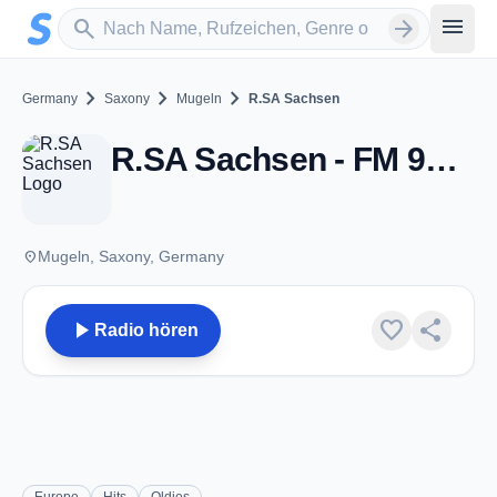
Zum Hauptinhalt springen
Sender suchen
menu
search
arrow_forward
chevron_right
chevron_right
chevron_right
Germany
Saxony
Mugeln
R.SA Sachsen
R.SA Sachsen - FM 91.2 - Mugeln
place
Mugeln, Saxony, Germany
play_arrow
favorite
share
Radio hören