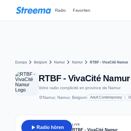
Zum Hauptinhalt springen
Radio
Favoriten
chevron_right
chevron_right
chevron_right
chevron_right
Europa
Belgium
Namur
Namur
RTBF - VivaCité Namur
RTBF - VivaCité Namur 
Votre radio complicité en province de Namur
place
Namur, Namur, Belgium
Adult Contemporary
O
LIVE
play_arrow
Radio hören
RTBF - VivaCité Namur