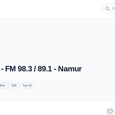
Sender
search
- FM 98.3 / 89.1 - Namur
ther
Talk
Top 40
favorite