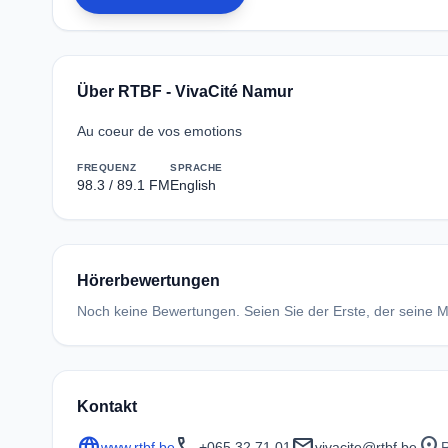
Über RTBF - VivaCité Namur
Au coeur de vos emotions
FREQUENZ
SPRACHE
98.3 / 89.1 FM
English
Hörerbewertungen
Noch keine Bewertungen. Seien Sie der Erste, der seine Me
Kontakt
language
call
mail
location_on
www.rtbf.be
+065 32 71 01
vivacite@rtbf.be