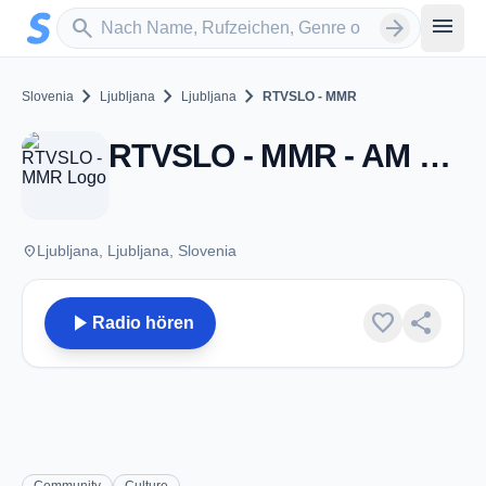
Zum Hauptinhalt springen
Sender suchen
menu
search
arrow_forward
chevron_right
chevron_right
chevron_right
Slovenia
Ljubljana
Ljubljana
RTVSLO - MMR
RTVSLO - MMR - AM 558 - Ljubljana
place
Ljubljana, Ljubljana, Slovenia
play_arrow
favorite
share
Radio hören