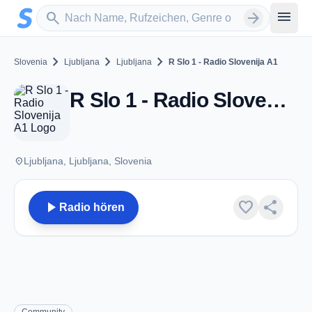
Zum Hauptinhalt springen
Sender suchen
menu
search
arrow_forward
chevron_right
chevron_right
chevron_right
Slovenia
Ljubljana
Ljubljana
R Slo 1 - Radio Slovenija A1
R Slo 1 - Radio Slovenija A1 - FM 98.9 - Ljubljana
place
Ljubljana, Ljubljana, Slovenia
play_arrow
favorite
share
Radio hören