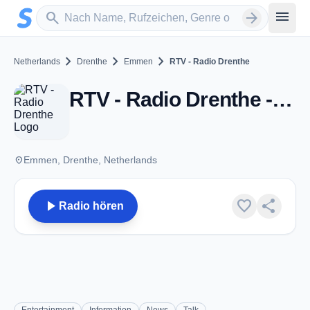
Zum Hauptinhalt springen
Sender suchen
menu
search
arrow_forward
chevron_right
chevron_right
chevron_right
Netherlands
Drenthe
Emmen
RTV - Radio Drenthe
RTV - Radio Drenthe - FM 99.3 - Emmen
place
Emmen, Drenthe, Netherlands
play_arrow
favorite
share
Radio hören