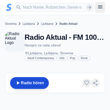
Zum Hauptinhalt springen
Sender suchen
menu
search
arrow_forward
chevron_right
chevron_right
chevron_right
Slovenia
Ljubljana
Ljubljana
Radio Aktual
Radio Aktual - FM 100.2 - Ljubljana
Narejen za vaša ušesa!
place
Ljubljana, Ljubljana, Slovenia
Adult Contemporary
Hits
Pop
Rock
play_arrow
favorite
share
Radio hören