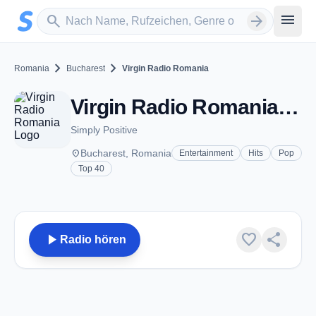
Zum Hauptinhalt springen
Sender suchen
menu
search
arrow_forward
chevron_right
chevron_right
Romania
Bucharest
Virgin Radio Romania
Virgin Radio Romania - Bucharest
Simply Positive
place
Bucharest, Romania
Entertainment
Hits
Pop
Top 40
play_arrow
favorite
share
Radio hören