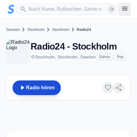
Zum Hauptinhalt springen
Sender suchen
menu
search
arrow_forward
chevron_right
chevron_right
chevron_right
Sweden
Stockholm
Stockholm
Radio24
Radio24 - Stockholm
place
Stockholm, Stockholm, Sweden
Dance
Pop
play_arrow
favorite
share
Radio hören