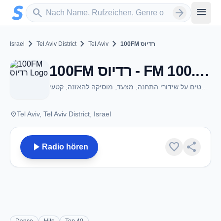
Zum Hauptinhalt springen
Sender suchen
menu
search
arrow_forward
chevron_right
chevron_right
chevron_right
Israel
Tel Aviv District
Tel Aviv
100FM רדיוס
100FM רדיוס - FM 100.0 - Tel Aviv
באתר פרטים על שידורי התחנה, מצעד, מוסיקה להאזנה, קטעי
place
Tel Aviv, Tel Aviv District, Israel
play_arrow
favorite
share
Radio hören