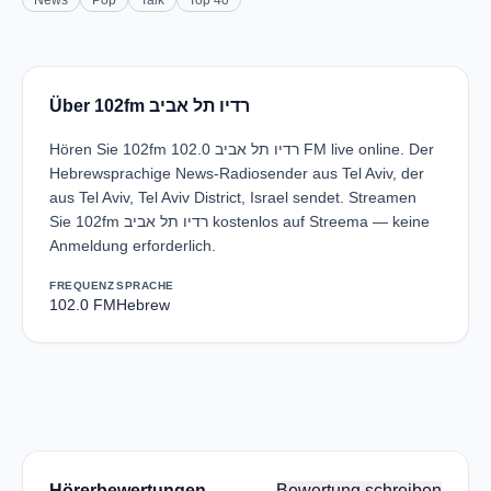
News
Pop
Talk
Top 40
Über 102fm רדיו תל אביב
Hören Sie 102fm רדיו תל אביב 102.0 FM live online. Der
Hebrewsprachige News-Radiosender aus Tel Aviv, der
aus Tel Aviv, Tel Aviv District, Israel sendet. Streamen
Sie 102fm רדיו תל אביב kostenlos auf Streema — keine
Anmeldung erforderlich.
FREQUENZ
SPRACHE
102.0 FM
Hebrew
Hörerbewertungen
Bewertung schreiben