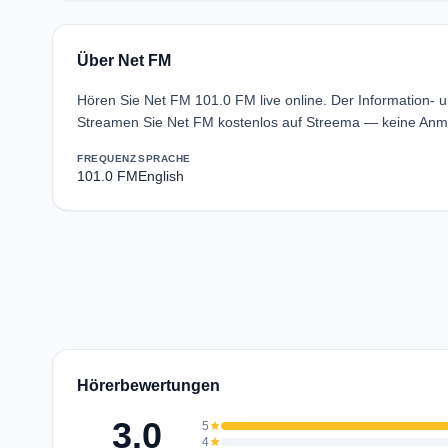
Über Net FM
Hören Sie Net FM 101.0 FM live online. Der Information- u
Streamen Sie Net FM kostenlos auf Streema — keine Anme
FREQUENZ
SPRACHE
101.0 FM
English
Hörerbewertungen
3.0
5
star
4
star