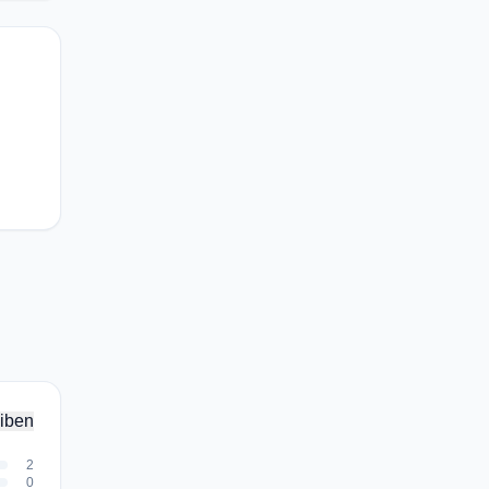
iben
2
0