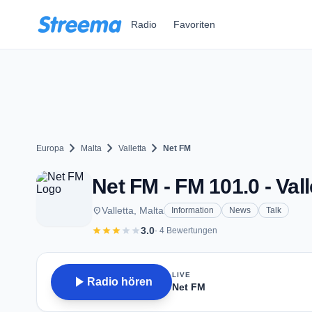
Zum Hauptinhalt springen
Radio
Favoriten
chevron_right
chevron_right
chevron_right
Europa
Malta
Valletta
Net FM
Net FM - FM 101.0 - Vall
place
Valletta, Malta
Information
News
Talk
star
star
star
star
star
3.0
· 4 Bewertungen
LIVE
play_arrow
Radio hören
Net FM