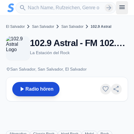
Zum Hauptinhalt springen
Sender suchen
menu
search
arrow_forward
chevron_right
chevron_right
chevron_right
El Salvador
San Salvador
San Salvador
102.9 Astral
102.9 Astral - FM 102.9 - San Salvador
La Estación del Rock
place
San Salvador, San Salvador, El Salvador
play_arrow
favorite
share
Radio hören