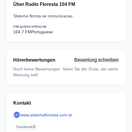
Über Radio Floresta 104 FM
Slstema florsta se comunicacao
FREQUENZ
SPRACHE
104.7 FM
Portuguese
Hörerbewertungen
Bewertung schreiben
Noch keine Bewertungen. Seien Sie der Erste, der seine
Meinung teilt!
Kontakt
language
www.sistemafloresta.com.br
Facebook
open_in_new