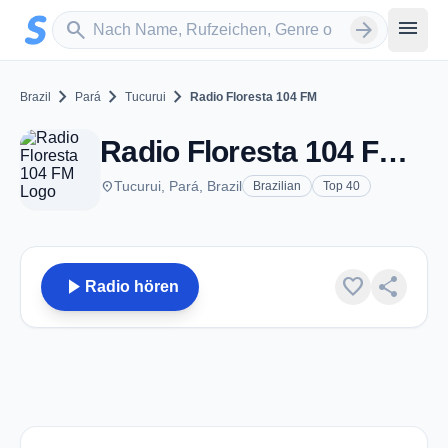
Zum Hauptinhalt springen
Sender suchen
menu
search
arrow_forward
chevron_right
chevron_right
chevron_right
Brazil
Pará
Tucurui
Radio Floresta 104 FM
Radio Floresta 104 FM - FM 104.7 - Tucurui
place
Tucurui, Pará, Brazil
Brazilian
Top 40
play_arrow
favorite
share
Radio hören