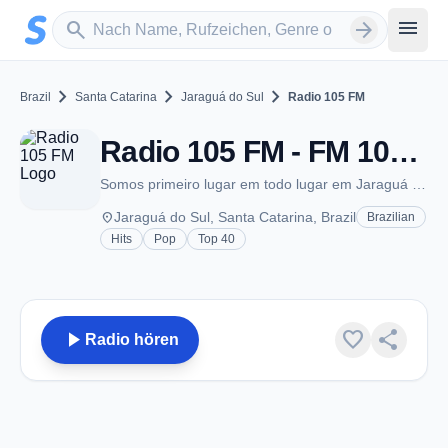
Zum Hauptinhalt springen
Sender suchen
menu
search
arrow_forward
chevron_right
chevron_right
chevron_right
Brazil
Santa Catarina
Jaraguá do Sul
Radio 105 FM
Radio 105 FM - FM 105.3 - Jaraguá do Sul
Somos primeiro lugar em todo lugar em Jaraguá do Sul e região!
place
Jaraguá do Sul, Santa Catarina, Brazil
Brazilian
Hits
Pop
Top 40
play_arrow
favorite
share
Radio hören