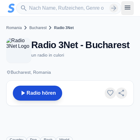
Zum Hauptinhalt springen
Sender suchen
menu
search
arrow_forward
chevron_right
chevron_right
Romania
Bucharest
Radio 3Net
Radio 3Net - Bucharest
un radio in culori
place
Bucharest, Romania
play_arrow
favorite
share
Radio hören