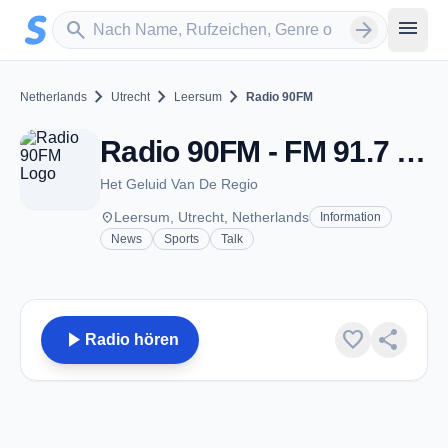
Zum Hauptinhalt springen
Sender suchen
menu
search
arrow_forward
chevron_right
chevron_right
chevron_right
Netherlands
Utrecht
Leersum
Radio 90FM
Radio 90FM - FM 91.7 - Leersum
Het Geluid Van De Regio
place
Leersum, Utrecht, Netherlands
Information
News
Sports
Talk
play_arrow
favorite
share
Radio hören