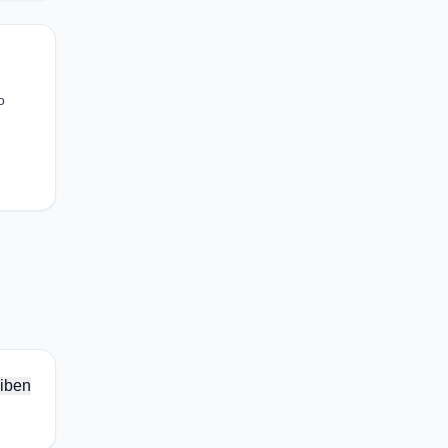
o
iben