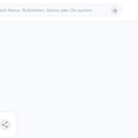
 suchen
arrow_forward
share