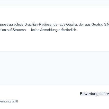
tuguesesprachige Brazilian-Radiosender aus Guaíra, der aus Guaíra, Sã
enlos auf Streema — keine Anmeldung erforderlich.
Bewertung schre
inung teilt!