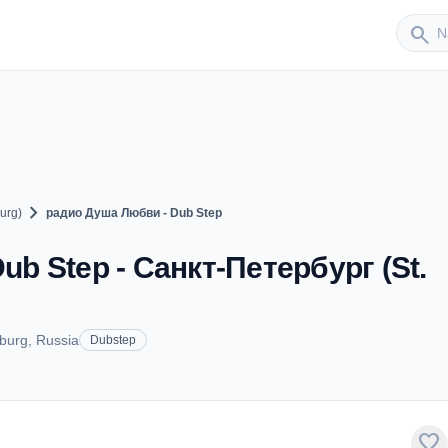
Sender
search
chevron_right
urg)
радио Душа Любви - Dub Step
b Step - Санкт-Петербург (St.
sburg, Russia
Dubstep
favorite