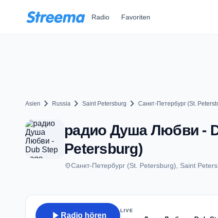
Zum Hauptinhalt springen
Radio
Favoriten
chevron_right
chevron_right
chevron_right
Asien
Russia
Saint Petersburg
Санкт-Петербург (St. Petersb
радио Душа Любви - Du
Petersburg)
place
Санкт-Петербург (St. Petersburg), Saint Peter
LIVE
play_arrow
Radio hören