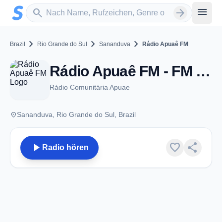
Zum Hauptinhalt springen
Sender suchen
menu
search
arrow_forward
chevron_right
chevron_right
chevron_right
Brazil
Rio Grande do Sul
Sananduva
Rádio Apuaê FM
Rádio Apuaê FM - FM 104.9 - Sananduva
Rádio Comunitária Apuae
place
Sananduva, Rio Grande do Sul, Brazil
play_arrow
favorite
share
Radio hören