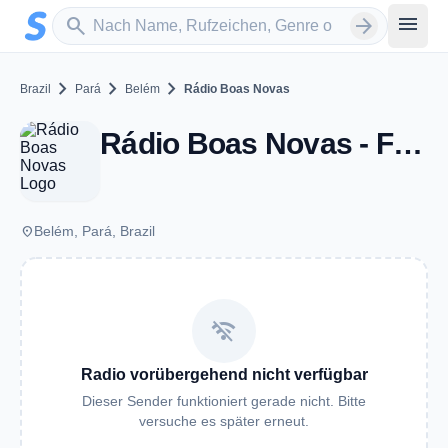
Zum Hauptinhalt springen
Sender suchen
menu
search
arrow_forward
chevron_right
chevron_right
chevron_right
Brazil
Pará
Belém
Rádio Boas Novas
Rádio Boas Novas - FM 91.9 - Belém
place
Belém, Pará, Brazil
wifi_off
Radio vorübergehend nicht verfügbar
Dieser Sender funktioniert gerade nicht. Bitte
versuche es später erneut.