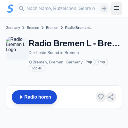
Zum Hauptinhalt springen
Sender suchen
menu
search
arrow_forward
chevron_right
chevron_right
chevron_right
Germany
Bremen
Bremen
Radio Bremen L
Radio Bremen L - Bremen
Der beste Sound in Bremen.
place
Bremen, Bremen, Germany
Pop
Rap
Top 40
play_arrow
favorite
share
Radio hören