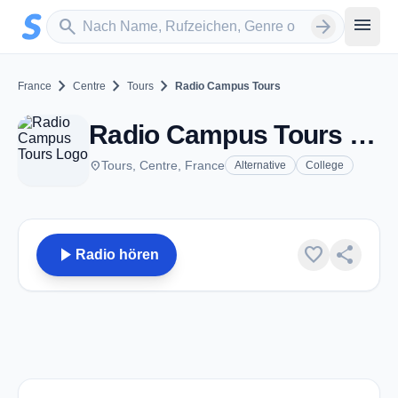
Zum Hauptinhalt springen
Sender suchen
menu
search
arrow_forward
chevron_right
chevron_right
chevron_right
France
Centre
Tours
Radio Campus Tours
Radio Campus Tours - FM 99.5 - Tours
place
Tours, Centre, France
Alternative
College
play_arrow
favorite
share
Radio hören